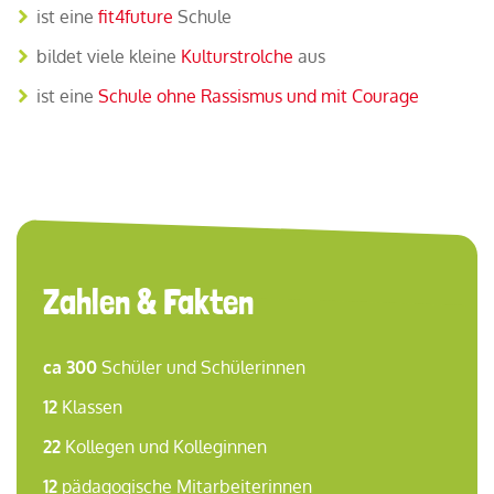
ist eine
fit4future
Schule
bildet viele kleine
Kulturstrolche
aus
ist eine
Schule ohne Rassismus und mit Courage
Zahlen & Fakten
ca 300
Schüler und Schülerinnen
12
Klassen
22
Kollegen und Kolleginnen
12
pädagogische Mitarbeiterinnen