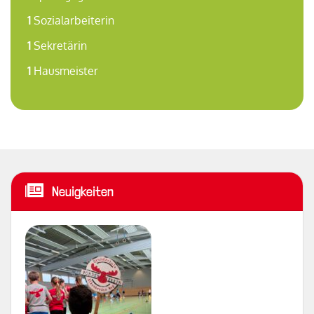
1
Sozialarbeiterin
1
Sekretärin
1
Hausmeister
Neuigkeiten