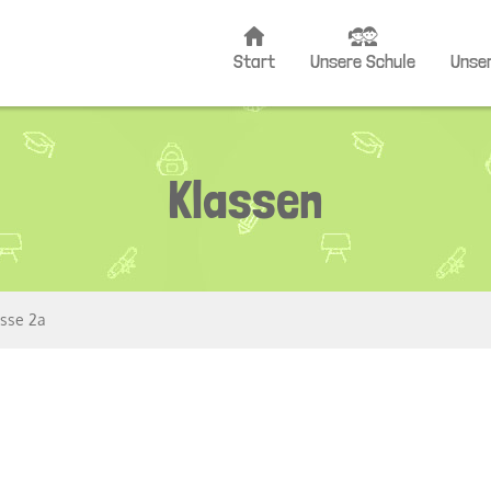
Start
Unsere Schule
Unser
Schulleitung
Musikalis
Kollegium
Fit
Klassen
Klassen
Schule o
Schulsozialarbeit
Kult
Elterninfo
Lern
Schulregeln
Unser
Konzepte
Lese
asse 2a
iServ
Erst
Dis