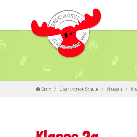
Start
/
Über unsere Schule
/
Klassen
/
Kl
Klasse 2a