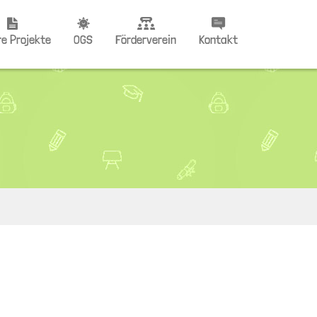
e Projekte
OGS
Förderverein
Kontakt
che Grundschule
OGS – Team
Satzung
Veranstaltungen
 4 Future
Anmeldeformulare
Beitrittserklärung
hne Rassismus
Ferienbetreuungszeiten
Datenschutz
Formulare
urstrolche
Kontaktdaten
werkstatt
 Patenkind
werkstatt
e Hilfe AG
co-Pause